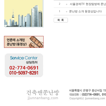
서울경제TV 현장탐방에 쭌난
2
쭌난방 소개 동영상입니다
1