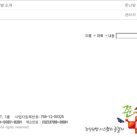
방 소개
쭌난방
관리자